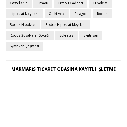
Castellania
Ermou
Ermou Caddesi
Hipokrat
Hipokrat Meydanı
Oniki Ada
Pisagor
Rodos
Rodos Hipokrat
Rodos Hipokrat Meydanı
Rodos Şövalyeler Sokağı
Sokrates
Syntrivan
Syntrivan Çeşmesi
MARMARİS TİCARET ODASINA KAYITLI İŞLETME