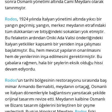
sonra Osmanlı yönetimi altında Cami Meydanı olarak
tanınmıştır.
Rodos
, 1924 yılında İtalyan yönetimi altında yıkıcı bir
yangın geçirmiş; yangın, merkez meydanın etrafındaki
tüm dükkanları ve bitişiğindeki sokakları yok etmiştir.
Bu felaketin ardından Oniki Ada Valisi önderliğindeki
İtalyan yetkililer kapsamlı bir yeniden inşa çalışması
başlatmıştır. Bu, hem mevcut yapıların onarılmasını
hem de yenilerinin inşa edilmesini gerektirmiştir. Bu
çabalara rağmen, hala bir şeylerin eksik olduğu hissi
devam ediyordu.
Rodos
‘un tarihi bölgesinin restorasyonu sırasında baş
mimar Armando Bernabiti, meydanın ortaçağ, Osmanlı
ve İtalyan dönemleriyle bağlantısını yansıtacak şekilde
orijinal tasarımı revize etti. Meydanın kalbine Osmanlı
ve Bizans tasarım öğelerini birleştiren bir çeşme
yerleştirdi. Bugün Hipokrat Meydanı,
Rodos
Eski