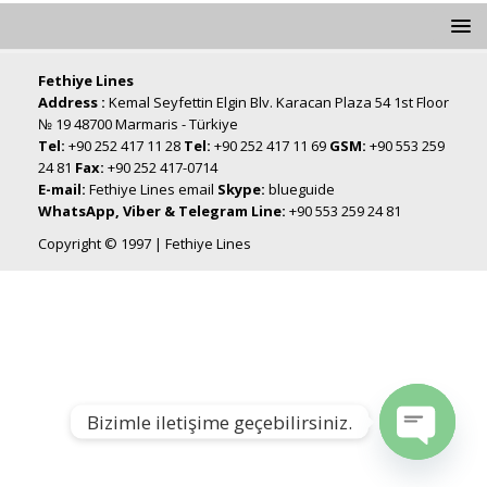
Fethiye Lines
Address :
Kemal Seyfettin Elgin Blv. Karacan Plaza 54 1st Floor
№ 19 48700 Marmaris - Türkiye
Tel:
+90 252 417 11 28
Tel:
+90 252 417 11 69
GSM:
+90 553 259
24 81
Fax:
+90 252 417-0714
E-mail:
Fethiye Lines email
Skype:
blueguide
WhatsApp, Viber & Telegram Line:
+90 553 259 24 81
Copyright © 1997 | Fethiye Lines
Bizimle iletişime geçebilirsiniz.
Open chat