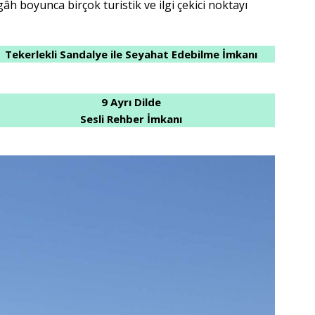
h boyunca birçok turistik ve ilgi çekici noktayı
Tekerlekli Sandalye ile Seyahat Edebilme İmkanı
9 Ayrı Dilde
Sesli Rehber İmkanı