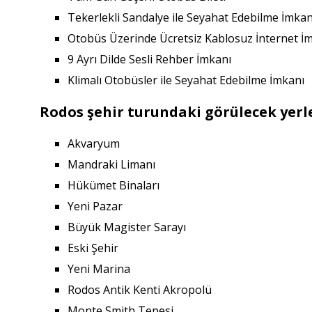
Tekerlekli Sandalye ile Seyahat Edebilme İmkan
Otobüs Üzerinde Ücretsiz Kablosuz İnternet İ
9 Ayrı Dilde Sesli Rehber İmkanı
Klimalı Otobüsler ile Seyahat Edebilme İmkanı
Rodos şehir turundaki görülecek yerl
Akvaryum
Mandraki Limanı
Hükümet Binaları
Yeni Pazar
Büyük Magister Sarayı
Eski Şehir
Yeni Marina
Rodos Antik Kenti Akropolü
Monte Smith Tepesi