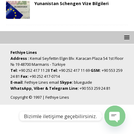
Yunanistan Schengen Vize Bilgileri
Fethiye Lines
Address :
Kemal Seyfettin Elgin Blv. Karacan Plaza 54 1st Floor
№ 19 48700 Marmaris - Türkiye
Tel:
+90 252 417 11 28
Tel:
+90 252 417 11 69
GSM:
+90 553 259
24 81
Fax:
+90 252 417-0714
E-mail:
Fethiye Lines email
Skype:
blueguide
WhatsApp, Viber & Telegram Line:
+90 553 259 24 81
Copyright © 1997 | Fethiye Lines
Bizimle iletişime geçebilirsiniz.
Open chat