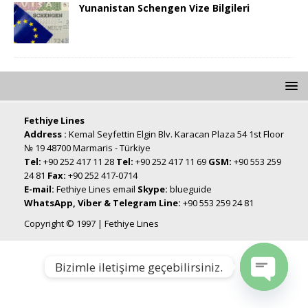
Yunanistan Schengen Vize Bilgileri
Fethiye Lines
Address :
Kemal Seyfettin Elgin Blv. Karacan Plaza 54 1st Floor
№ 19 48700 Marmaris - Türkiye
Tel:
+90 252 417 11 28
Tel:
+90 252 417 11 69
GSM:
+90 553 259
24 81
Fax:
+90 252 417-0714
E-mail:
Fethiye Lines email
Skype:
blueguide
WhatsApp, Viber & Telegram Line:
+90 553 259 24 81
Copyright © 1997 | Fethiye Lines
Bizimle iletişime geçebilirsiniz.
Open chat