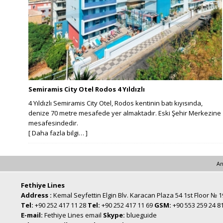
Semiramis City Otel Rodos 4 Yıldızlı
4 Yıldızlı Semiramis City Otel, Rodos kentinin batı kıyısında,
denize 70 metre mesafede yer almaktadır. Eski Şehir Merkezine
mesafesindedir.
[ Daha fazla bilgi… ]
An
Fethiye Lines
Address :
Kemal Seyfettin Elgin Blv. Karacan Plaza 54 1st Floor № 
Tel:
+90 252 417 11 28
Tel:
+90 252 417 11 69
GSM:
+90 553 259 24 8
E-mail:
Fethiye Lines email
Skype:
blueguide