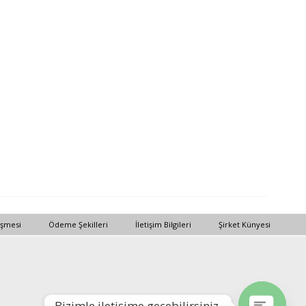
eşmesi
Ödeme Şekilleri
İletişim Bilgileri
Şirket Künyesi
Bizimle iletişime geçebilirsiniz.