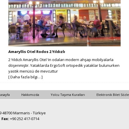
Amaryllis Otel Rodos 2 Yıldızlı
2 Yıldızlı Amaryllis Otel ‘in odaları modern ahşap mobilyalarla
döşenmiştir. Yataklarda ErgoSoft ortopedik yataklar bulunurken
yastık menüsü de mevcuttur
[ Daha fazla bilgi… ]
asayfa
Hakkımızda
Yolcu Taşıma Kuralları
Elektronik Bilet Sözl
19 48700 Marmaris - Türkiye
1
Fax:
+90 252 417-0714