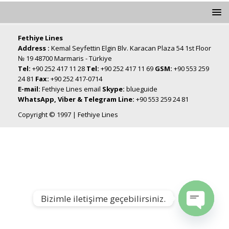
Fethiye Lines
Address :
Kemal Seyfettin Elgin Blv. Karacan Plaza 54 1st Floor
№ 19 48700 Marmaris - Türkiye
Tel:
+90 252 417 11 28
Tel:
+90 252 417 11 69
GSM:
+90 553 259
24 81
Fax:
+90 252 417-0714
E-mail:
Fethiye Lines email
Skype:
blueguide
WhatsApp, Viber & Telegram Line:
+90 553 259 24 81
Copyright © 1997 | Fethiye Lines
Bizimle iletişime geçebilirsiniz.
Open chat