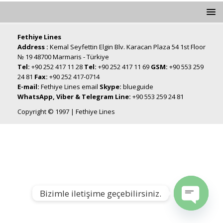
Fethiye Lines
Address :
Kemal Seyfettin Elgin Blv. Karacan Plaza 54 1st Floor
№ 19 48700 Marmaris - Türkiye
Tel:
+90 252 417 11 28
Tel:
+90 252 417 11 69
GSM:
+90 553 259
24 81
Fax:
+90 252 417-0714
E-mail:
Fethiye Lines email
Skype:
blueguide
WhatsApp, Viber & Telegram Line:
+90 553 259 24 81
Copyright © 1997 | Fethiye Lines
Bizimle iletişime geçebilirsiniz.
Open chat