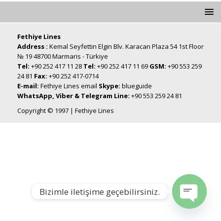
Fethiye Lines
Address :
Kemal Seyfettin Elgin Blv. Karacan Plaza 54 1st Floor
№ 19 48700 Marmaris - Türkiye
Tel:
+90 252 417 11 28
Tel:
+90 252 417 11 69
GSM:
+90 553 259
24 81
Fax:
+90 252 417-0714
E-mail:
Fethiye Lines email
Skype:
blueguide
WhatsApp, Viber & Telegram Line:
+90 553 259 24 81
Copyright © 1997 | Fethiye Lines
Bizimle iletişime geçebilirsiniz.
Open chat