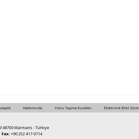
asayfa
Hakkımızda
Yolcu Taşıma Kuralları
Elektronik Bilet Sözl
19 48700 Marmaris - Türkiye
1
Fax:
+90 252 417-0714