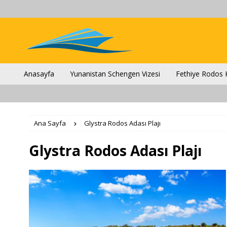
Anasayfa
Yunanistan Schengen Vizesi
Fethiye Rodos K
Ana Sayfa
Glystra Rodos Adası Plajı
Glystra Rodos Adası Plajı