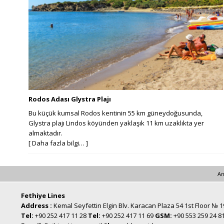
Rodos Adası Glystra Plajı
Bu küçük kumsal Rodos kentinin 55 km güneydoğusunda,
Glystra plajı Lindos köyünden yaklaşık 11 km uzaklıkta yer
almaktadır.
[ Daha fazla bilgi… ]
An
Fethiye Lines
Address :
Kemal Seyfettin Elgin Blv. Karacan Plaza 54 1st Floor № 
Tel:
+90 252 417 11 28
Tel:
+90 252 417 11 69
GSM:
+90 553 259 24 8