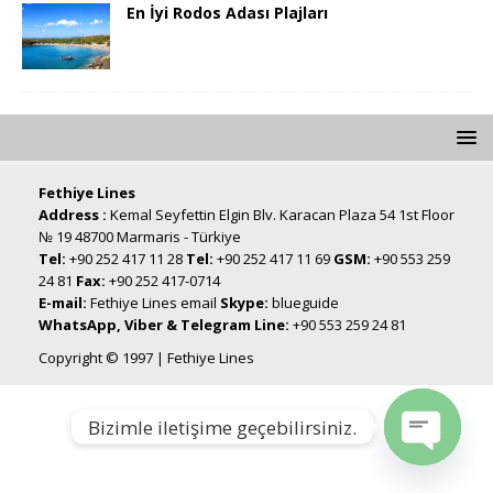
En İyi Rodos Adası Plajları
Fethiye Lines
Address :
Kemal Seyfettin Elgin Blv. Karacan Plaza 54 1st Floor
№ 19 48700 Marmaris - Türkiye
Tel:
+90 252 417 11 28
Tel:
+90 252 417 11 69
GSM:
+90 553 259
24 81
Fax:
+90 252 417-0714
E-mail:
Fethiye Lines email
Skype:
blueguide
WhatsApp, Viber & Telegram Line:
+90 553 259 24 81
Copyright © 1997 | Fethiye Lines
Bizimle iletişime geçebilirsiniz.
Open chat