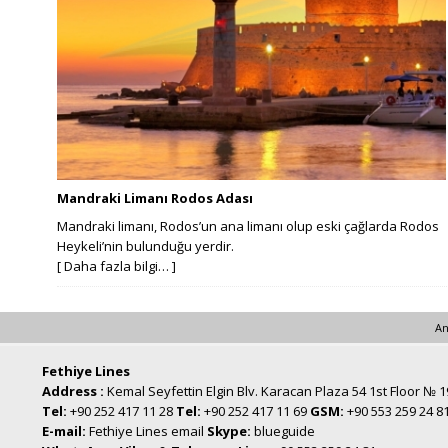
Mandraki Limanı Rodos Adası
Mandraki limanı, Rodos’un ana limanı olup eski çağlarda Rodos
Heykeli’nin bulunduğu yerdir.
[ Daha fazla bilgi… ]
An
Fethiye Lines
Address :
Kemal Seyfettin Elgin Blv. Karacan Plaza 54 1st Floor № 
Tel:
+90 252 417 11 28
Tel:
+90 252 417 11 69
GSM:
+90 553 259 24 8
E-mail:
Fethiye Lines email
Skype:
blueguide