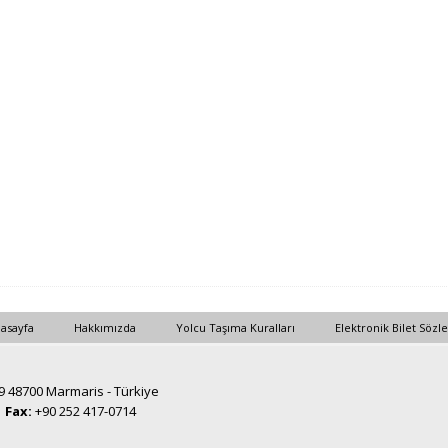
asayfa
Hakkımızda
Yolcu Taşıma Kuralları
Elektronik Bilet Sözl
19 48700 Marmaris - Türkiye
1
Fax:
+90 252 417-0714