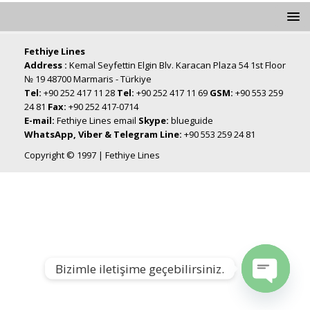
Fethiye Lines
Address :
Kemal Seyfettin Elgin Blv. Karacan Plaza 54 1st Floor
№ 19 48700 Marmaris - Türkiye
Tel:
+90 252 417 11 28
Tel:
+90 252 417 11 69
GSM:
+90 553 259
24 81
Fax:
+90 252 417-0714
E-mail:
Fethiye Lines email
Skype:
blueguide
WhatsApp, Viber & Telegram Line:
+90 553 259 24 81
Copyright © 1997 | Fethiye Lines
Bizimle iletişime geçebilirsiniz.
Open chat