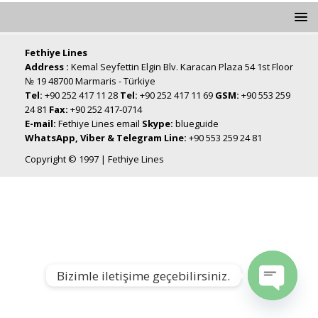
Fethiye Lines
Address :
Kemal Seyfettin Elgin Blv. Karacan Plaza 54 1st Floor
№ 19 48700 Marmaris - Türkiye
Tel:
+90 252 417 11 28
Tel:
+90 252 417 11 69
GSM:
+90 553 259
24 81
Fax:
+90 252 417-0714
E-mail:
Fethiye Lines email
Skype:
blueguide
WhatsApp, Viber & Telegram Line:
+90 553 259 24 81
Copyright © 1997 | Fethiye Lines
Bizimle iletişime geçebilirsiniz.
Open chat