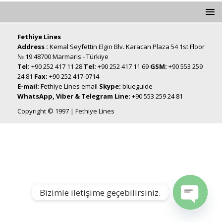
Fethiye Lines
Address :
Kemal Seyfettin Elgin Blv. Karacan Plaza 54 1st Floor
№ 19 48700 Marmaris - Türkiye
Tel:
+90 252 417 11 28
Tel:
+90 252 417 11 69
GSM:
+90 553 259
24 81
Fax:
+90 252 417-0714
E-mail:
Fethiye Lines email
Skype:
blueguide
WhatsApp, Viber & Telegram Line:
+90 553 259 24 81
Copyright © 1997 | Fethiye Lines
Bizimle iletişime geçebilirsiniz.
Open chat