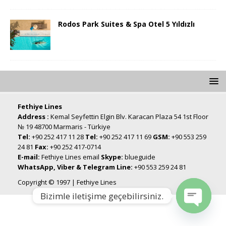
Rodos Park Suites & Spa Otel 5 Yıldızlı
Fethiye Lines
Address :
Kemal Seyfettin Elgin Blv. Karacan Plaza 54 1st Floor
№ 19 48700 Marmaris - Türkiye
Tel:
+90 252 417 11 28
Tel:
+90 252 417 11 69
GSM:
+90 553 259
24 81
Fax:
+90 252 417-0714
E-mail:
Fethiye Lines email
Skype:
blueguide
WhatsApp, Viber & Telegram Line:
+90 553 259 24 81
Copyright © 1997 | Fethiye Lines
Bizimle iletişime geçebilirsiniz.
Open chat