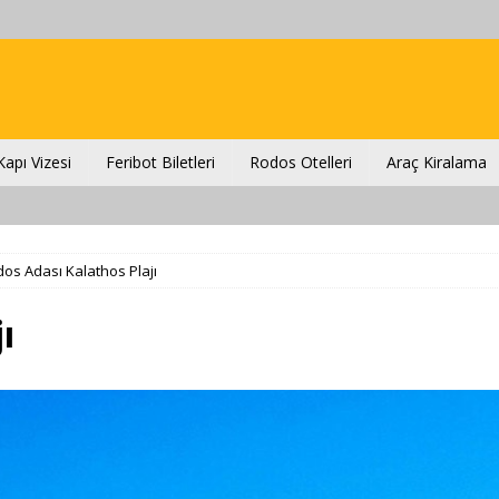
apı Vizesi
Feribot Biletleri
Rodos Otelleri
Araç Kiralama
os Adası Kalathos Plajı
ı