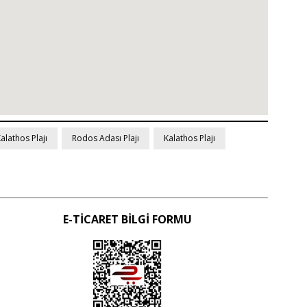
lathos Plajı
Rodos Adası Plajı
Kalathos Plajı
E-TİCARET BİLGİ FORMU