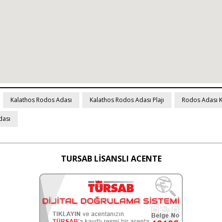
Kalathos Rodos Adası
Kalathos Rodos Adası Plajı
Rodos Adası Ka
dası
TURSAB LİSANSLI ACENTE